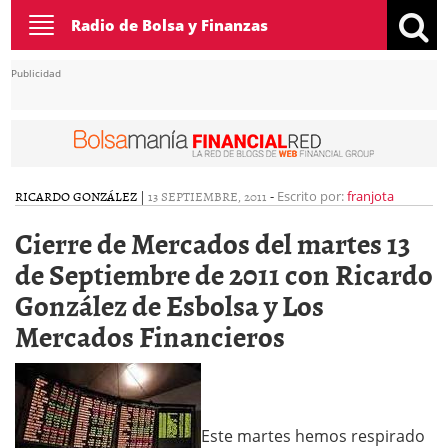
Toggle
Radio de Bolsa y Finanzas
navigation
Publicidad
RICARDO GONZÁLEZ
|
13 SEPTIEMBRE, 2011
-
Escrito por:
franjota
Cierre de Mercados del martes 13
de Septiembre de 2011 con Ricardo
González de Esbolsa y Los
Mercados Financieros
Este martes hemos respirado