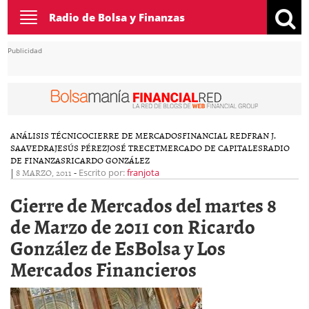
Toggle
Radio de Bolsa y Finanzas
navigation
Publicidad
ANÁLISIS TÉCNICO
CIERRE DE MERCADOS
FINANCIAL RED
FRAN J.
SAAVEDRA
JESÚS PÉREZ
JOSÉ TRECET
MERCADO DE CAPITALES
RADIO
DE FINANZAS
RICARDO GONZÁLEZ
|
8 MARZO, 2011
-
Escrito por:
franjota
Cierre de Mercados del martes 8
de Marzo de 2011 con Ricardo
González de EsBolsa y Los
Mercados Financieros