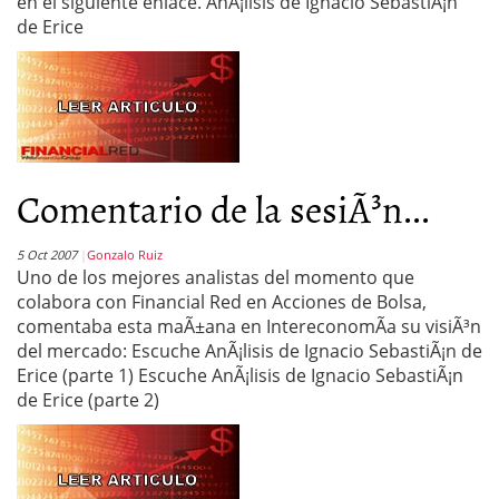
en el siguiente enlace. AnÃ¡lisis de Ignacio SebastiÃ¡n
de Erice
Comentario de la sesiÃ³n...
5 Oct 2007
Gonzalo Ruiz
Uno de los mejores analistas del momento que
colabora con Financial Red en Acciones de Bolsa,
comentaba esta maÃ±ana en IntereconomÃ­a su visiÃ³n
del mercado: Escuche AnÃ¡lisis de Ignacio SebastiÃ¡n de
Erice (parte 1) Escuche AnÃ¡lisis de Ignacio SebastiÃ¡n
de Erice (parte 2)