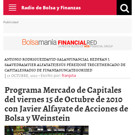
Toggle
Radio de Bolsa y Finanzas
navigation
Publicidad
ANTONIO RODRIGUEZ
DAVID GALAN
FINANCIAL RED
FRAN J.
SAAVEDRA
JAVIER ALFAYATE
JESÚS PÉREZ
JOSÉ TRECET
MERCADO DE
CAPITALES
RADIO DE FINANZAS
UNCATEGORIZED
|
15 OCTUBRE, 2010
-
Escrito por:
franjota
Programa Mercado de Capitales
del viernes 15 de Octubre de 2010
con Javier Alfayate de Acciones de
Bolsa y Weinstein