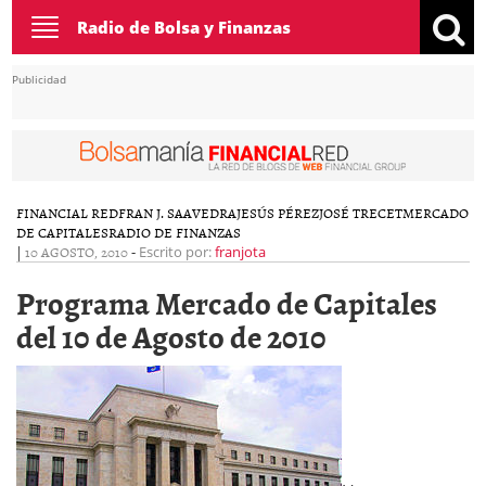
Toggle
Radio de Bolsa y Finanzas
navigation
Publicidad
FINANCIAL RED
FRAN J. SAAVEDRA
JESÚS PÉREZ
JOSÉ TRECET
MERCADO
DE CAPITALES
RADIO DE FINANZAS
|
10 AGOSTO, 2010
-
Escrito por:
franjota
Programa Mercado de Capitales
del 10 de Agosto de 2010