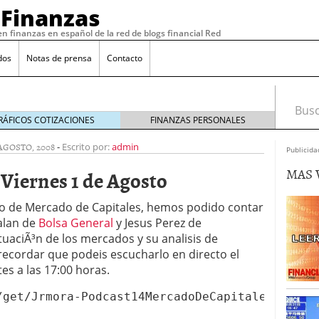
 Finanzas
en finanzas en español de la red de blogs financial Red
dos
Notas de prensa
Contacto
Busca
RÁFICOS COTIZACIONES
FINANZAS PERSONALES
 AGOSTO, 2008
-
Escrito por:
admin
Publicida
MAS 
 Viernes 1 de Agosto
sto de Mercado de Capitales, hemos podido contar
alan de
Bolsa General
y Jesus Perez de
jueves 6 de Octubre de 2011 con David Galán de
uaciÃ³n de los mercados y su analisis de
, 2011
recordar que podeis escucharlo en directo el
 martes 4 de Octubre de 2011 con Ricardo González
s a las 17:00 horas.
os Financieros
octubre 4, 2011
lunes 3 de Octubre de 2011 con Javier Alfayate de
/get/Jrmora-Podcast14MercadoDeCapitales505.mp
nstein
octubre 3, 2011
viernes 30 de Septiembre de 2011 con Ricardo