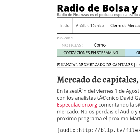
Radio de Bolsa y
Radio de Finanzas es el podcast especializado 
Inicio
Análisis Técnico
Cierre de Merca
Publicidad
Como
NOTICIAS:
aprender
COTIZACIONES EN STREAMING
G
a invertir
en el
FINANCIAL RED
MERCADO DE CAPITALES
|
1
mundo
Mercado de capitales,
del
trading
junio 5,
En la sesiÃ³n del viernes 1 de Ago
2020
con los analistas tÃ©cnico David G
Cierre de Mercados del 
Especulacion.org
comentando la sit
Bolsa General
octubre 6
mercado. No os perdais el Audio y 
Cierre de Mercados del
proximo programa el proximo Marte
de Esbolsa y Los Mercad
Cierre de Mercados del 
[audio:http://blip.tv/file
Acciones de Bolsa y Wei
Cierre de Mercados del 