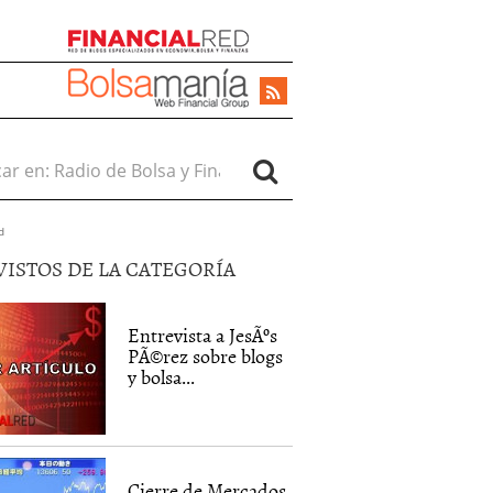
r en:
d
VISTOS DE LA CATEGORÍA
Entrevista a JesÃºs
PÃ©rez sobre blogs
y bolsa...
3]
Cierre de Mercados