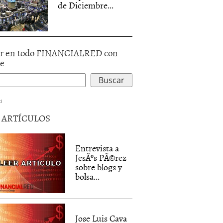
de Diciembre...
r en todo FINANCIALRED con
le
d
5 ARTÍCULOS
Entrevista a
JesÃºs PÃ©rez
sobre blogs y
bolsa...
Jose Luis Cava