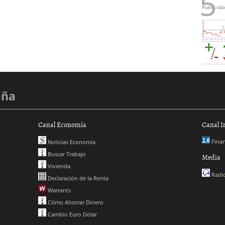
Publicida
aña
Canal Economía
Canal I
Finan
Noticias Economía
Buscar Trabajo
Media
Vivienda
Radio
Declaración de la Renta
Warrants
Cómo Ahorrar Dinero
Cambio Euro Dolar