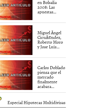
en Bolsalia
2008: Las
apuestas...
Miguel Ãngel
CicuÃ©ndez,
Roberto Moro
y Jose Luis...
Carlos Doblado
piensa que el
mercado
finalmente
acabara...
Especial Hipotecas Multidivisas