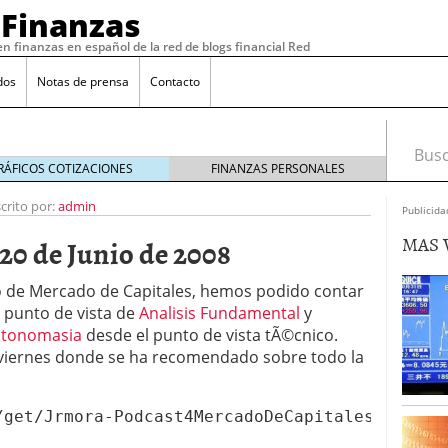
 Finanzas
en finanzas en español de la red de blogs financial Red
dos
Notas de prensa
Contacto
Busca
RÁFICOS COTIZACIONES
FINANZAS PERSONALES
crito por:
admin
Publicida
MAS 
20 de Junio de 2008
nio de Mercado de Capitales, hemos podido contar
 punto de vista de
Analisis Fundamental
y
jueves 6 de Octubre de 2011 con David Galán de
ntonomasia
desde el punto de vista tÃ©cnico.
, 2011
 viernes donde se ha recomendado sobre todo la
 martes 4 de Octubre de 2011 con Ricardo González
os Financieros
octubre 4, 2011
lunes 3 de Octubre de 2011 con Javier Alfayate de
/get/Jrmora-Podcast4MercadoDeCapitales382.mp3
nstein
octubre 3, 2011
viernes 30 de Septiembre de 2011 con Ricardo