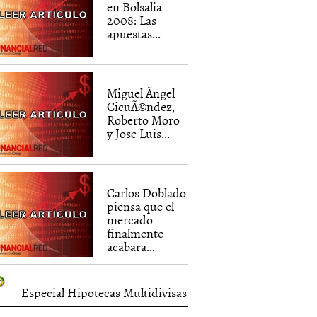
en Bolsalia
2008: Las
apuestas...
Miguel Ãngel
CicuÃ©ndez,
Roberto Moro
y Jose Luis...
Carlos Doblado
piensa que el
mercado
finalmente
acabara...
Especial Hipotecas Multidivisas