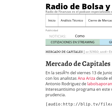
Radio de Bolsa y
Radio de Finanzas es el podcast especializado 
Inicio
Análisis Técnico
Cierre de Merca
Publicidad
Como
NOTICIAS:
aprender
COTIZACIONES EN STREAMING
G
a invertir
en el
MERCADO DE CAPITALES
|
20 JUNIO, 2008
-
Es
mundo
Mercado de Capitales 
del
trading
junio 5,
En la sesiÃ³n del viernes 13 de Ju
2020
con los analistas
Ana Ariza
desde el
Cierre de Mercados del 
Antonio Rodriguez de
labolsapora
Bolsa General
octubre 6
Interesantisimo programa en este
Cierre de Mercados del
prudencia.
de Esbolsa y Los Mercad
Cierre de Mercados del 
[audio:http://blip.tv/file
Acciones de Bolsa y Wei
Cierre de Mercados del 