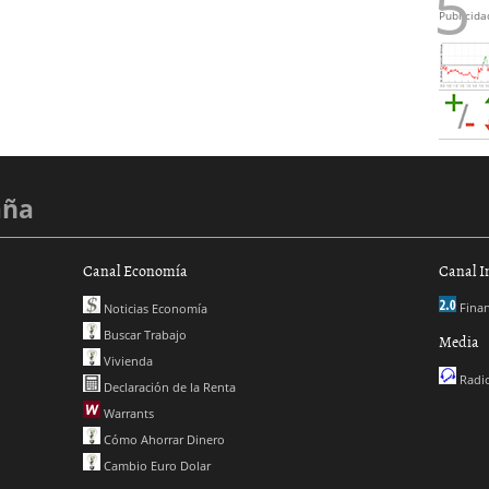
Publicida
aña
Canal Economía
Canal I
Finan
Noticias Economía
Buscar Trabajo
Media
Vivienda
Radio
Declaración de la Renta
Warrants
Cómo Ahorrar Dinero
Cambio Euro Dolar