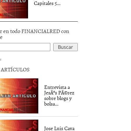
Capitales 5...
r en todo FINANCIALRED con
le
d
5 ARTÍCULOS
Entrevista a
JesÃºs PÃ©rez
sobre blogs y
bolsa...
Jose Luis Cava