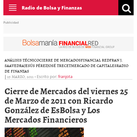
Toggle
Radio de Bolsa y Finanzas
navigation
Publicidad
ANÁLISIS TÉCNICO
CIERRE DE MERCADOS
FINANCIAL RED
FRAN J.
SAAVEDRA
JESÚS PÉREZ
JOSÉ TRECET
MERCADO DE CAPITALES
RADIO
DE FINANZAS
|
25 MARZO, 2011
-
Escrito por:
franjota
Cierre de Mercados del viernes 25
de Marzo de 2011 con Ricardo
González de EsBolsa y Los
Mercados Financieros