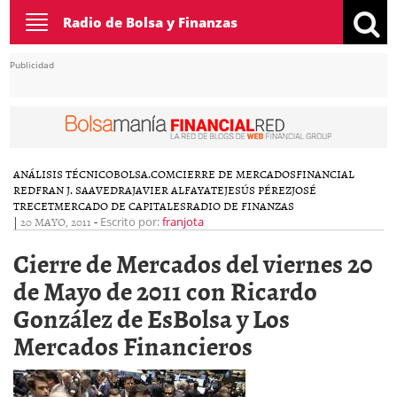
Toggle
Radio de Bolsa y Finanzas
navigation
Publicidad
ANÁLISIS TÉCNICO
BOLSA.COM
CIERRE DE MERCADOS
FINANCIAL
RED
FRAN J. SAAVEDRA
JAVIER ALFAYATE
JESÚS PÉREZ
JOSÉ
TRECET
MERCADO DE CAPITALES
RADIO DE FINANZAS
|
20 MAYO, 2011
-
Escrito por:
franjota
Cierre de Mercados del viernes 20
de Mayo de 2011 con Ricardo
González de EsBolsa y Los
Mercados Financieros