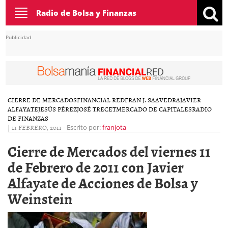
Toggle
Radio de Bolsa y Finanzas
navigation
Publicidad
CIERRE DE MERCADOS
FINANCIAL RED
FRAN J. SAAVEDRA
JAVIER
ALFAYATE
JESÚS PÉREZ
JOSÉ TRECET
MERCADO DE CAPITALES
RADIO
DE FINANZAS
|
11 FEBRERO, 2011
-
Escrito por:
franjota
Cierre de Mercados del viernes 11
de Febrero de 2011 con Javier
Alfayate de Acciones de Bolsa y
Weinstein