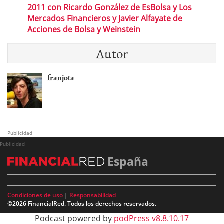
2011 con Ricardo González de EsBolsa y Los
Mercados Financieros y Javier Alfayate de
Acciones de Bolsa y Weinstein
Autor
franjota
Publicidad
Publicidad
España
Condiciones de uso
|
Responsabilidad
©2026 FinancialRed. Todos los derechos reservados.
Podcast powered by
podPress v8.8.10.17