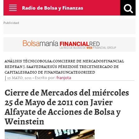
Toggle
Radio de Bolsa y Finanzas
navigation
Publicidad
ANÁLISIS TÉCNICO
BOLSA.COM
CIERRE DE MERCADOS
FINANCIAL
RED
FRAN J. SAAVEDRA
JESÚS PÉREZ
JOSÉ TRECET
MERCADO DE
CAPITALES
RADIO DE FINANZAS
UNCATEGORIZED
|
25 MAYO, 2011
-
Escrito por:
franjota
Cierre de Mercados del miércoles
25 de Mayo de 2011 con Javier
Alfayate de Acciones de Bolsa y
Weinstein