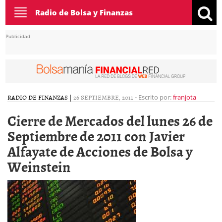
Toggle
Radio de Bolsa y Finanzas
navigation
Publicidad
RADIO DE FINANZAS
|
26 SEPTIEMBRE, 2011
-
Escrito por:
franjota
Cierre de Mercados del lunes 26 de
Septiembre de 2011 con Javier
Alfayate de Acciones de Bolsa y
Weinstein