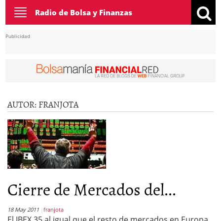
Toggle
Radio de Bolsa y Finanzas
navigation
Publicidad
AUTOR:
FRANJOTA
Cierre de Mercados del...
18 May 2011
franjota
El IBEX 35 al igual que el resto de mercados en Europa