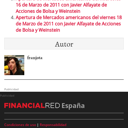
16 de Marzo de 2011 con Javier Alfayate de
Acciones de Bolsa y Weinstein
Apertura de Mercados americanos del viernes 18
de Marzo de 2011 con Javier Alfayate de Acciones
de Bolsa y Weinstein
Autor
franjota
Publicidad
Publicidad
España
Condiciones de uso
|
Responsabilidad