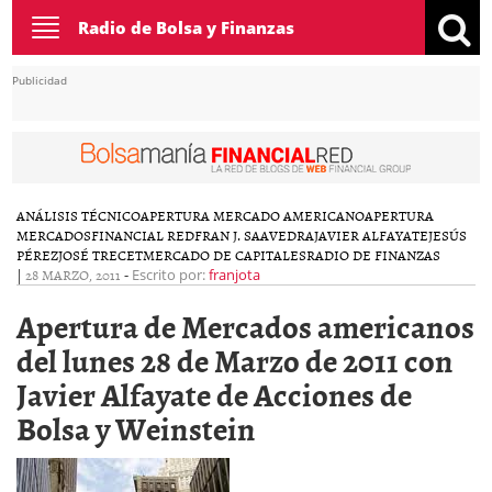
Toggle
Radio de Bolsa y Finanzas
navigation
Publicidad
ANÁLISIS TÉCNICO
APERTURA MERCADO AMERICANO
APERTURA
MERCADOS
FINANCIAL RED
FRAN J. SAAVEDRA
JAVIER ALFAYATE
JESÚS
PÉREZ
JOSÉ TRECET
MERCADO DE CAPITALES
RADIO DE FINANZAS
|
28 MARZO, 2011
-
Escrito por:
franjota
Apertura de Mercados americanos
del lunes 28 de Marzo de 2011 con
Javier Alfayate de Acciones de
Bolsa y Weinstein